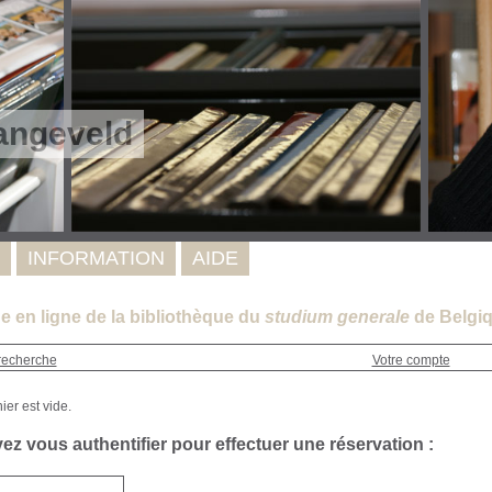
angeveld
INFORMATION
AIDE
e en ligne de la bibliothèque du
studium generale
de Belgiq
recherche
Votre compte
z vous authentifier pour effectuer une réservation :