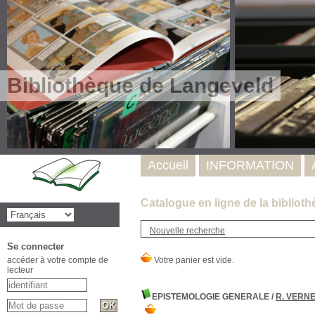
Bibliothèque de Langeveld
Accueil
INFORMATION
Catalogue en ligne de la bibliot
Nouvelle recherche
Se connecter
accéder à votre compte de
lecteur
EPISTEMOLOGIE GENERALE
/
R. VERN