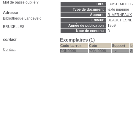
Mot de passe oublié ?
Titre :
EPISTEMOLOG
Type de document :
texte imprimé
Adresse
Auteurs :
R. VERNEAUX
Bibliothèque Langeveld
Editeur :
BEAUCHESNE
Année de publication :
1959
BRUXELLES
Note de contenu :
D
contact
Exemplaires (1)
Code-barres
Cote
Support
L
Contact
PGN0006
PGN-0006
Livre
S