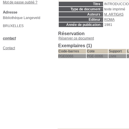
Mot de passe oublié ?
Titre :
INTRODUCCION
Type de document :
texte imprimé
Adresse
Auteurs :
M. ARTIGAS
Bibliothèque Langeveld
Editeur :
ROMA
Année de publication :
1981
BRUXELLES
Réservation
contact
Réserver ce document
Exemplaires (1)
Contact
Code-barres
Cote
Support
L
PGE0066
PGE-0066
Livre
S