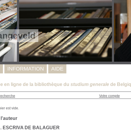
angeveld
INFORMATION
AIDE
e en ligne de la bibliothèque du
studium generale
de Belgiq
recherche
Votre compte
 l'auteur
 J. ESCRIVA DE BALAGUER