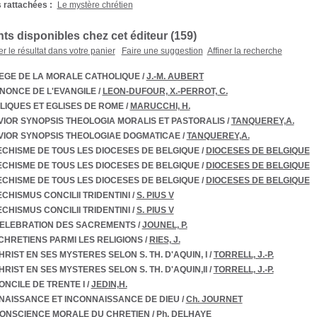
 rattachées :
Le mystère chrétien
s disponibles chez cet éditeur (159)
er le résultat dans votre panier
Faire une suggestion
Affiner la recherche
EGE DE LA MORALE CATHOLIQUE
/
J.-M. AUBERT
NONCE DE L'EVANGILE
/
LEON-DUFOUR, X.-PERROT, C.
LIQUES ET EGLISES DE ROME
/
MARUCCHI, H.
IOR SYNOPSIS THEOLOGIA MORALIS ET PASTORALIS
/
TANQUEREY,A.
VIOR SYNOPSIS THEOLOGIAE DOGMATICAE
/
TANQUEREY,A.
CHISME DE TOUS LES DIOCESES DE BELGIQUE
/
DIOCESES DE BELGIQUE
CHISME DE TOUS LES DIOCESES DE BELGIQUE
/
DIOCESES DE BELGIQUE
CHISME DE TOUS LES DIOCESES DE BELGIQUE
/
DIOCESES DE BELGIQUE
CHISMUS CONCILII TRIDENTINI
/
S. PIUS V
CHISMUS CONCILII TRIDENTINI
/
S. PIUS V
CELEBRATION DES SACREMENTS
/
JOUNEL, P.
CHRETIENS PARMI LES RELIGIONS
/
RIES, J.
HRIST EN SES MYSTERES SELON S. TH. D'AQUIN, I
/
TORRELL, J.-P.
HRIST EN SES MYSTERES SELON S. TH. D'AQUIN,II
/
TORRELL, J.-P.
ONCILE DE TRENTE I
/
JEDIN,H.
NAISSANCE ET INCONNAISSANCE DE DIEU
/
Ch. JOURNET
CONSCIENCE MORALE DU CHRETIEN
/
Ph. DELHAYE