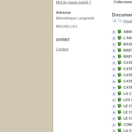
Collections
Mot de passe oublié ?
Adresse
Document
Bibliothèque Langeveld
Ajout
BRUXELLES
ABR
L'AN
contact
BASI
Contact
BREV
BRE
CATE
CATE
CATE
CATE
CATE
LA 
LES 
LE C
LE C
LE C
CON
LA 