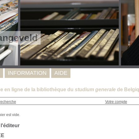
angeveld
INFORMATION
AIDE
e en ligne de la bibliothèque du
studium generale
de Belgiq
recherche
Votre compte
 l'éditeur
EE