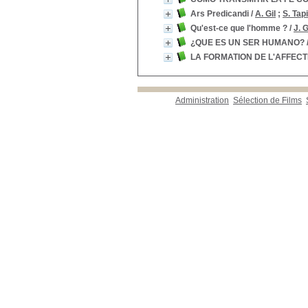
Ars Predicandi
/
A. Gil
;
S. Tap
Qu'est-ce que l'homme ?
/
J. 
¿QUE ES UN SER HUMANO?
LA FORMATION DE L'AFFECT
Administration
Sélection de Films